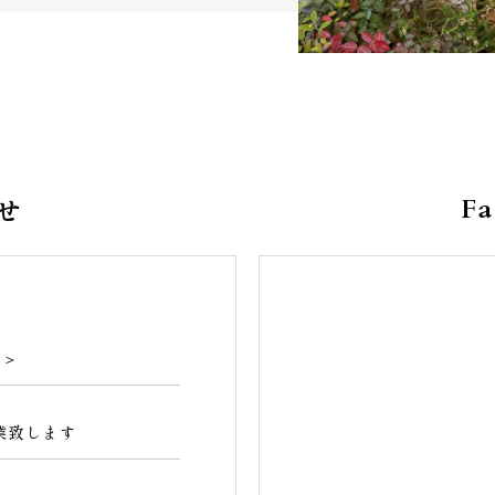
せ
F
せ＞
休業致します