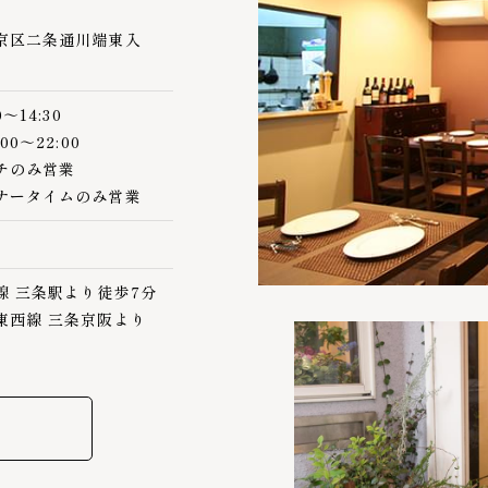
京区二条通川端東入
～14:30
0～22:00
チのみ営業
ナータイムのみ営業
線 三条駅より徒歩7分
東西線 三条京阪より