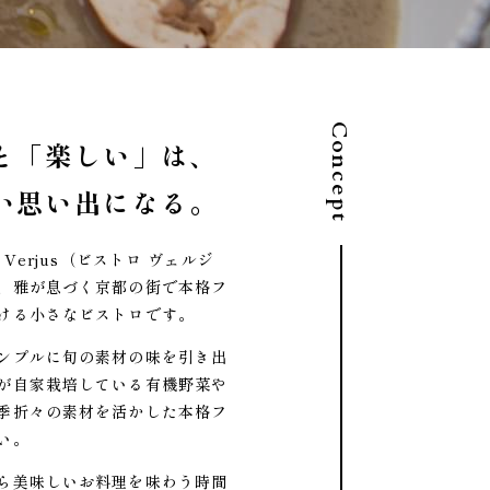
Concept
と「楽しい」は、
い思い出になる。
 Verjus（ビストロ ヴェルジ
、雅が息づく京都の街で本格フ
ける小さなビストロです。
ンプルに旬の素材の味を引き出
が自家栽培している有機野菜や
季折々の素材を活かした本格フ
い。
ら美味しいお料理を味わう時間